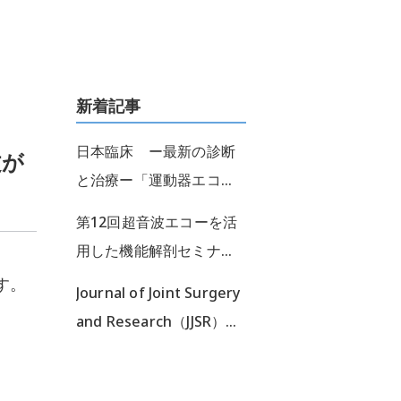
新着記事
日本臨床 ー最新の診断
文が
と治療ー「運動器エコ
ー」 ＊鼡径部痛の診断
第12回超音波エコーを活
とアプローチ＊執筆担当
用した機能解剖セミナー
した本が出版されまし
開催しました！
す。
Journal of Joint Surgery
た！
and Research（JJSR）：
山本PTの論文がアクセプ
トされました！