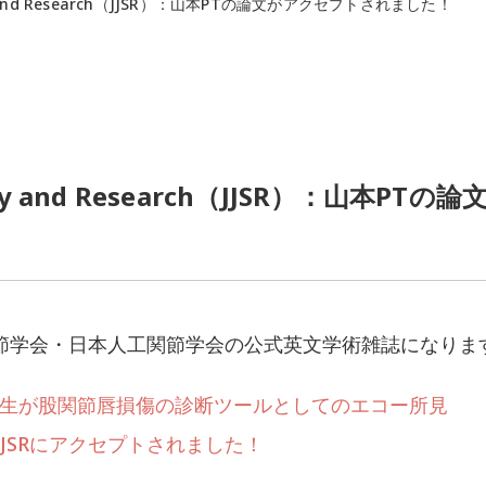
rgery and Research（JJSR）：山本PTの論文がアクセプトされました！
rgery and Research（JJSR）：山本PTの論
！
関節学会・日本人工関節学会の公式英文学術雑誌になりま
生が股関節唇損傷の診断ツールとしてのエコー所見
見事JJSRにアクセプトされました！