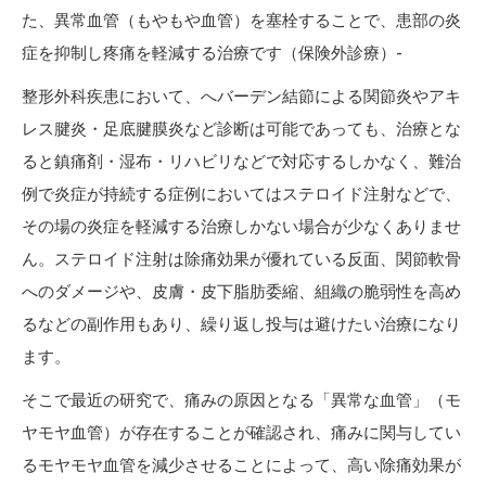
た、異常血管（もやもや血管）を塞栓することで、患部の炎
症を抑制し疼痛を軽減する治療です（保険外診療）-
整形外科疾患において、へバーデン結節による関節炎やアキ
レス腱炎・足底腱膜炎など診断は可能であっても、治療とな
ると鎮痛剤・湿布・リハビリなどで対応するしかなく、難治
例で炎症が持続する症例においてはステロイド注射などで、
その場の炎症を軽減する治療しかない場合が少なくありませ
ん。ステロイド注射は除痛効果が優れている反面、関節軟骨
へのダメージや、皮膚・皮下脂肪委縮、組織の脆弱性を高め
るなどの副作用もあり、繰り返し投与は避けたい治療になり
ます。
そこで最近の研究で、痛みの原因となる「異常な血管」（モ
ヤモヤ血管）が存在することが確認され、痛みに関与してい
るモヤモヤ血管を減少させることによって、高い除痛効果が