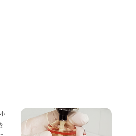
血小
を
に