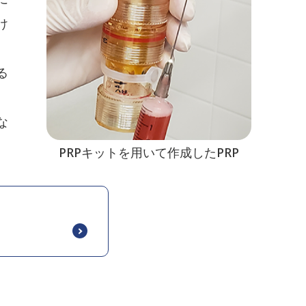
け
る
な
PRPキットを用いて作成したPRP