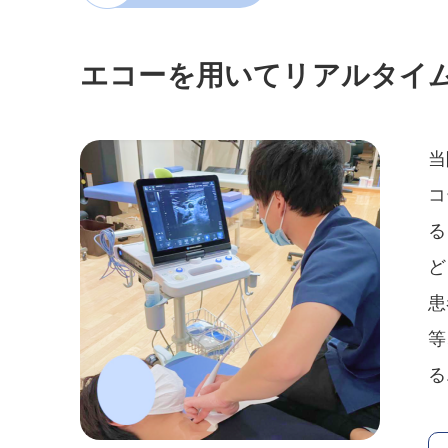
エコーを用いてリアルタイ
当
コ
る
ど
患
等
る