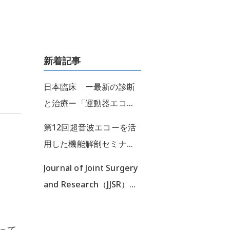
新着記事
日本臨床 ー最新の診断
と治療ー「運動器エコ
ー」 ＊鼡径部痛の診断
第12回超音波エコーを活
とアプローチ＊執筆担当
用した機能解剖セミナー
した本が出版されまし
開催しました！
Journal of Joint Surgery
た！
and Research（JJSR）：
山本PTの論文がアクセプ
トされました！
って