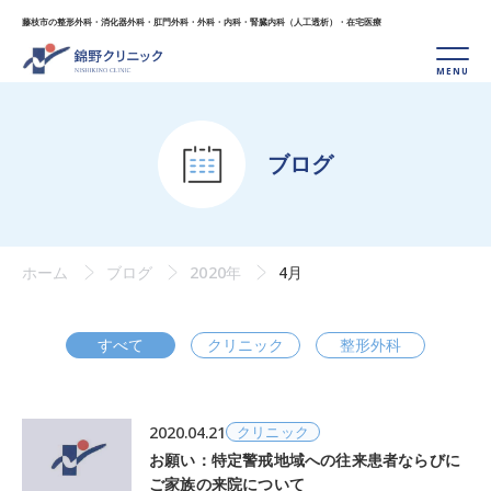
藤枝市の整形外科・消化器外科・肛門外科・外科・
内科・腎臓内科（人工透析）・在宅医療
ブログ
ホーム
ブログ
2020年
4月
すべて
クリニック
整形外科
2020.04.21
クリニック
お願い：特定警戒地域への往来患者ならびに
ご家族の来院について